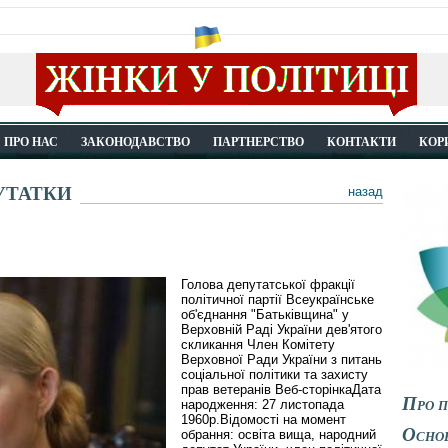
ПРО НАС
ЗАКОНОДАВСТВО
ПАРТНЕРСТВО
КОНТАКТИ
КОР
утатки
назад
Голова депутатської фракції
політичної партії Всеукраїнське
об'єднання "Батьківщина" у
Верховній Раді України дев'ятого
скликання Член Комітету
Верховної Ради України з питань
соціальної політики та захисту
прав ветеранів Веб-сторінкаДата
Про п
народження: 27 листопада
1960р.Відомості на момент
Основ
обрання: освіта вища, народний