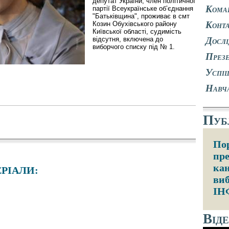
депутат України, член політичної
Кома
партії Всеукраїнське об’єднання
"Батьківщина", проживає в смт
Конт
Козин Обухівського району
Київської області, судимість
Досл
відсутня, включена до
виборчого списку під № 1.
Презе
Успіш
Навч
Публ
По
пре
кан
РІАЛИ:
виб
ІН
Від