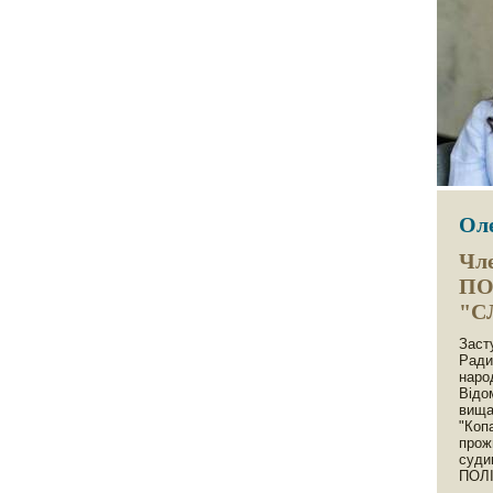
Ол
Чле
ПО
"С
Заст
Ради
наро
Відо
вища
"Коп
прож
суди
ПОЛІ