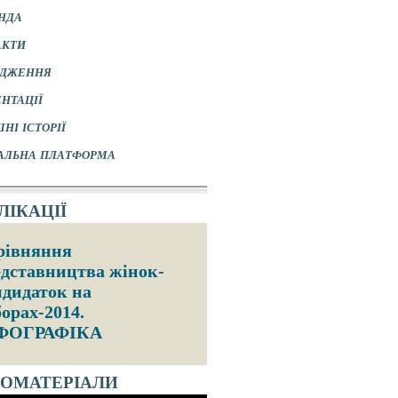
нда
акти
ідження
нтації
ні історії
альна платформа
ікації
рівняння
дставництва жінок-
дидаток на
орах-2014.
ФОГРАФІКА
еоматеріали