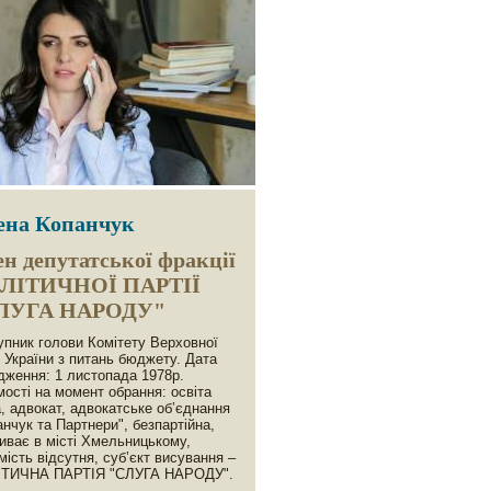
ена Копанчук
н депутатської фракції
ЛІТИЧНОЇ ПАРТІЇ
ЛУГА НАРОДУ"
упник голови Комітету Верховної
 України з питань бюджету. Дата
дження: 1 листопада 1978р.
мості на момент обрання: освіта
, адвокат, адвокатське об’єднання
анчук та Партнери", безпартійнa,
иває в місті Хмельницькому,
мість відсутня, суб’єкт висування –
ТИЧНА ПАРТІЯ "СЛУГА НАРОДУ".